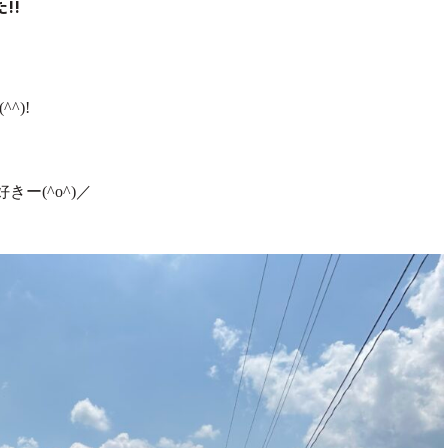
!!
^)!
ー(^o^)／