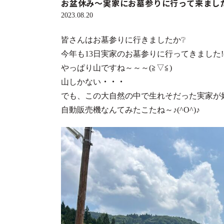
お盆休み～実家にお墓参りに行って来ました
2023.08.20
皆さんはお墓参りに行きましたか❔
今年も13日実家のお墓参りに行ってきました!(^
やっぱり山ですね～～～(≧▽≦)
山しかない
・・・
でも、この大自然の中で生れそだった実家が好き
自動販売機なんてみたこたね～♪(^O^)♪