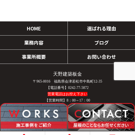
HOME
選ばれる理由
業務内容
ブログ
事業所概要
お問い合わせ
天野建築板金
〒965-0016 福島県会津若松市中島町12-35
【電話番号】0242-77-5872
営業電話はお控え下さい
【営業時間】8：00～17：00
【定休日】日曜日／祝日
COPYRIGHT © 天野建築板金 All rights reserved.