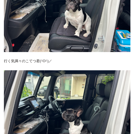
行く気満々のこてつ君(^O^)／