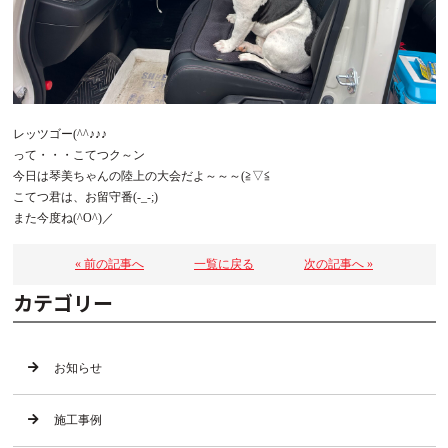
レッツゴー(^^♪♪♪
って・・・こてつク～ン
今日は琴美ちゃんの陸上の大会だよ～～～(≧▽≦
こてつ君は、お留守番(-_-;)
また今度ね(^O^)／
« 前の記事へ
一覧に戻る
次の記事へ »
カテゴリー
お知らせ
施工事例