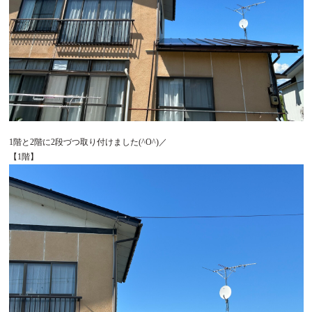
1階と2階に2段づつ取り付けました(^O^)／
【1階】