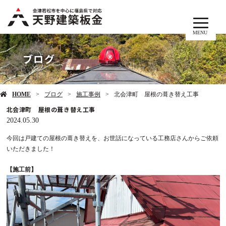
MENU
ブログ
HOME
ブログ
施工事例
北会津町 屋根の葺き替え工事
北会津町 屋根の葺き替え工事
2024.05.30
今回は戸建ての屋根の葺き替えを、お世話になっている工務店さんからご依頼
いただきました！
【施工前】