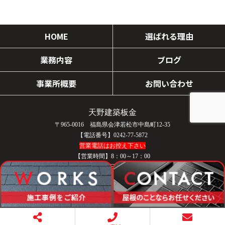
HOME
選ばれる理由
業務内容
ブログ
事業所概要
お問い合わせ
天野建築板金
〒965-0016 福島県会津若松市中島町12-35
【電話番号】0242-77-5872
営業電話はお控え下さい
【営業時間】8：00～17：00
【定休日】日曜日／祝日
COPYRIGHT © 天野建築板金 All rights reserved.