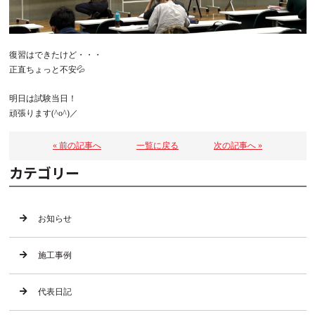
復習はできたけど・・・
正直ちょっと不安💦
明日は試験当日！
頑張ります(^o^)／
« 前の記事へ
一覧に戻る
次の記事へ »
カテゴリー
お知らせ
施工事例
代表日記